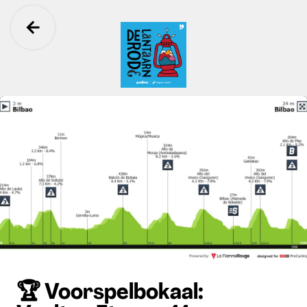
Ga terug
De Rode Lantaarn
🏆 Voorspelbokaal: