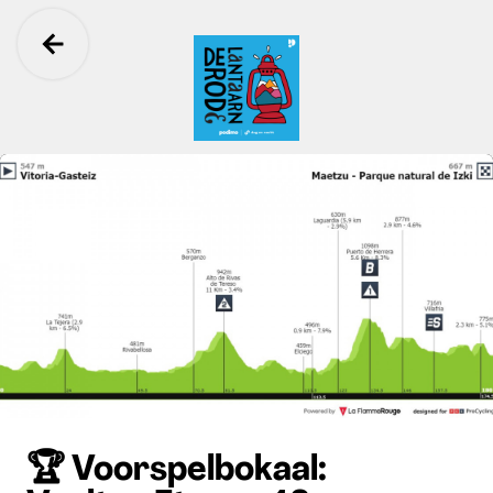
Ga terug
De Rode Lantaarn
🏆 Voorspelbokaal: