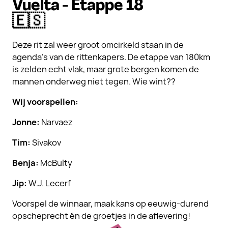
Vuelta - Etappe 18
🇪🇸
Deze rit zal weer groot omcirkeld staan in de
agenda’s van de rittenkapers. De etappe van 180km
is zelden echt vlak, maar grote bergen komen de
mannen onderweg niet tegen. Wie wint??
Wij voorspellen:
Jonne:
Narvaez
Tim:
Sivakov
Benja:
McBulty
Jip:
W.J. Lecerf
Voorspel de winnaar, maak kans op eeuwig-durend
opscheprecht én de groetjes in de aflevering!