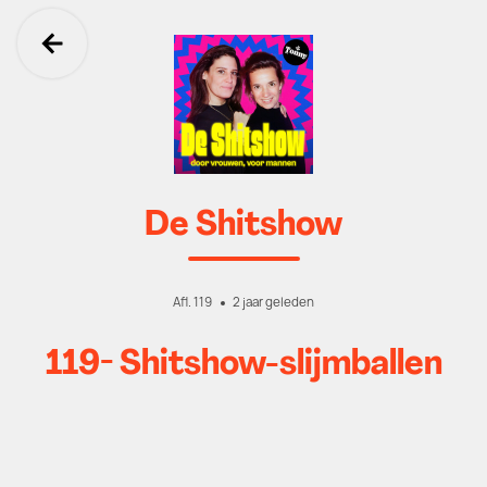
Ga terug
De Shitshow
Afl. 119
2 jaar geleden
119- Shitshow-slijmballen