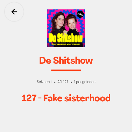
Ga terug
De Shitshow
Seizoen 1
Afl. 127
1 jaar geleden
127 - Fake sisterhood