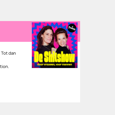
 Tot dan
tion.