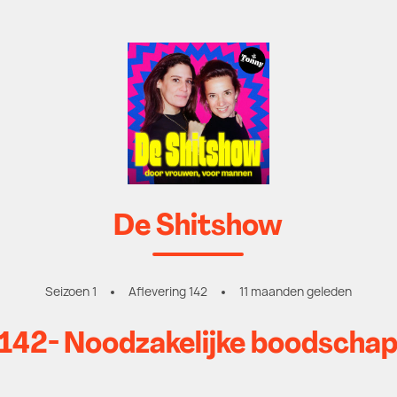
De Shitshow
Seizoen 1
Aflevering 142
11 maanden geleden
142- Noodzakelijke boodscha