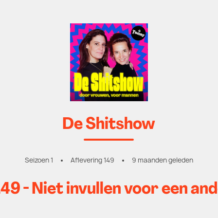
De Shitshow
Seizoen 1
Aflevering 149
9 maanden geleden
49 - Niet invullen voor een an