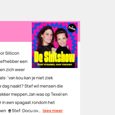
r Sillicon
liefhebber een
gen zich weer
: ‘van kou kan je niet ziek
 dag naakt? Stef wil mensen die
 lekker meppen.Jan was op Texel en
r in een spagaat rondom het
pen 🍿Stef: Docu ov…
lees meer