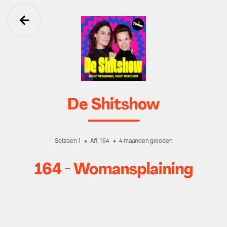
Ga terug
De Shitshow
Seizoen 1
Afl. 164
4 maanden geleden
164 - Womansplaining