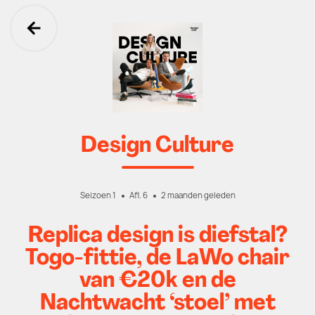
Ga terug
Design Culture
Seizoen 1
Afl. 6
2 maanden geleden
Replica design is diefstal?
Togo-fittie, de LaWo chair
van €20k en de
Nachtwacht ‘stoel’ met