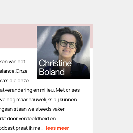
eken van het
Balance.Onze
ma's die onze
tverandering en milieu. Met crises
 we nog maar nauwelijks bij kunnen
mgaan staan we steeds vaker
rkt door verdeeldheid en
podcast praat ik me…
lees meer