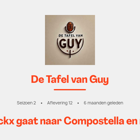
De Tafel van Guy
Seizoen 2
Aflevering 12
6 maanden geleden
ckx gaat naar Compostella en