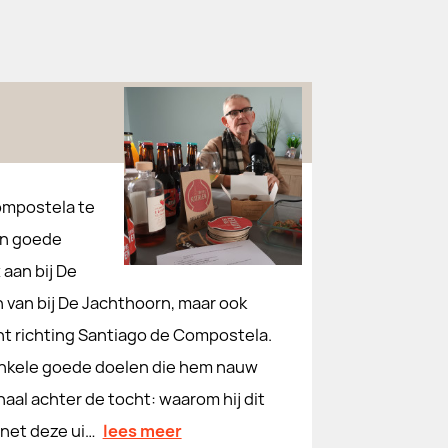
ompostela te
en goede
aan bij De
 van bij De Jachthoorn, maar ook
ht richting Santiago de Compostela.
 enkele goede doelen die hem nauw
aal achter de tocht: waarom hij dit
 net deze ui…
lees meer