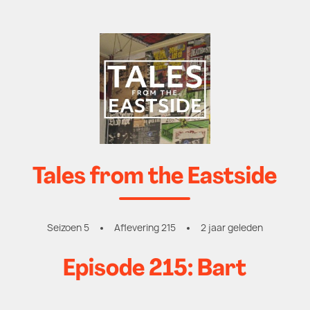
Tales from the Eastside
Seizoen 5
Aflevering 215
2 jaar geleden
Episode 215: Bart