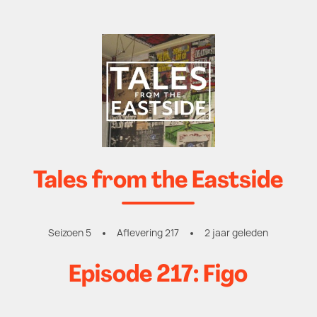
Tales from the Eastside
Seizoen 5
Aflevering 217
2 jaar geleden
Episode 217: Figo