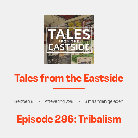
Tales from the Eastside
Seizoen 6
Aflevering 296
3 maanden geleden
Episode 296: Tribalism