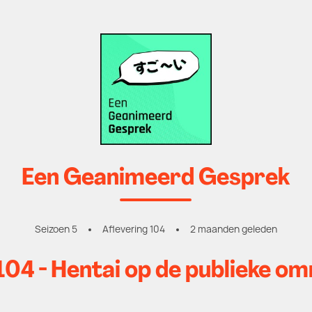
Een Geanimeerd Gesprek
Seizoen 5
Aflevering 104
2 maanden geleden
 104 - Hentai op de publieke o