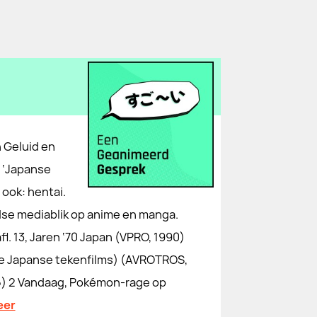
 Geluid en
 ‘Japanse
ook: hentai.
dse mediablik op anime en manga.
l. 13, Jaren ‘70 Japan (VPRO, 1990)
ge Japanse tekenfilms) (AVROTROS,
95) 2 Vandaag, Pokémon-rage op
eer