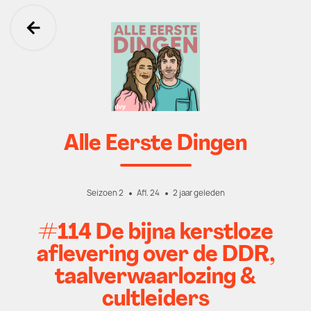
Ga terug
Alle Eerste Dingen
Seizoen 2
Afl. 24
2 jaar geleden
#114 De bijna kerstloze
aflevering over de DDR,
taalverwaarlozing &
cultleiders