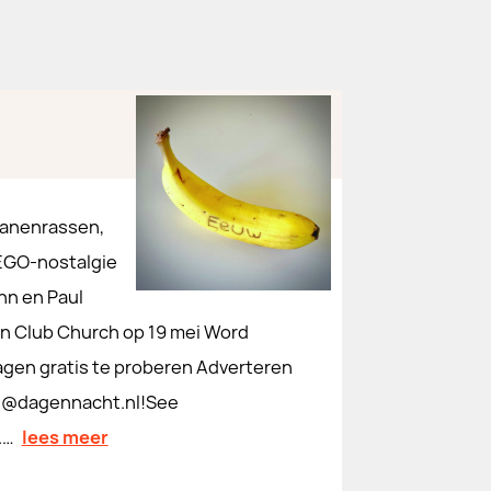
ananenrassen,
LEGO-nostalgie
n en Paul
in Club Church op 19 mei Word
dagen gratis te proberen Adverteren
en@dagennacht.nl!See
.…
lees meer