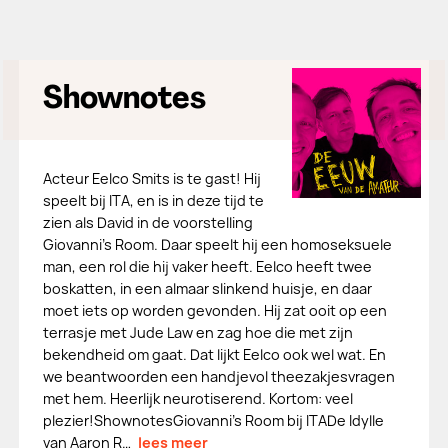
Shownotes
Acteur Eelco Smits is te gast! Hij
speelt bij ITA, en is in deze tijd te
zien als David in de voorstelling
Giovanni's Room. Daar speelt hij een homoseksuele
man, een rol die hij vaker heeft. Eelco heeft twee
boskatten, in een almaar slinkend huisje, en daar
moet iets op worden gevonden. Hij zat ooit op een
terrasje met Jude Law en zag hoe die met zijn
bekendheid om gaat. Dat lijkt Eelco ook wel wat. En
we beantwoorden een handjevol theezakjesvragen
met hem. Heerlijk neurotiserend. Kortom: veel
plezier!ShownotesGiovanni's Room bij ITADe Idylle
van Aaron R…
lees meer