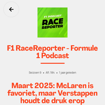
Ga terug
F1 RaceReporter - Formule
1 Podcast
Seizoen 9
Afl. 184
1 jaar geleden
Maart 2025: McLaren is
favoriet, maar Verstappen
houdt de druk erop