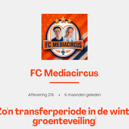
FC Mediacircus
Aflevering 216
6 maanden geleden
'Zo'n transferperiode in de win
groenteveiling'