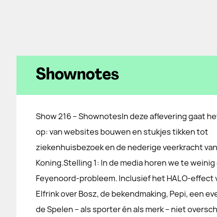
Shownotes
Show 216 – ShownotesIn deze aflevering gaat het
op: van websites bouwen en stukjes tikken tot
ziekenhuisbezoek en de nederige veerkracht van
Koning.Stelling 1: In de media horen we te weini
Feyenoord-probleem. Inclusief het HALO-effect v
Elfrink over Bosz, de bekendmaking, Pepi, een ev
de Spelen – als sporter én als merk – niet oversch