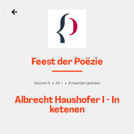
Ga terug
Feest der Poëzie
Seizoen 9
Afl. 1
8 maanden geleden
Albrecht Haushofer I - In
ketenen