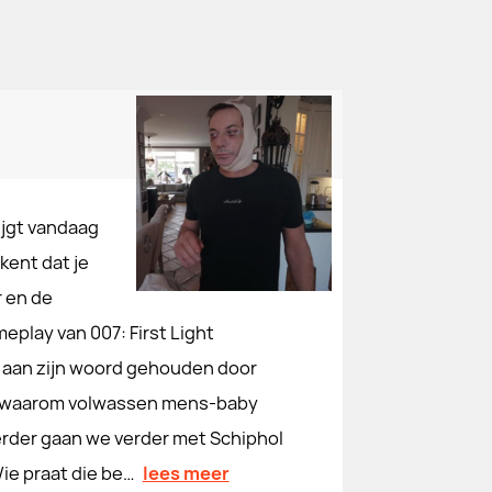
rijgt vandaag
kent dat je
r en de
eplay van 007: First Light
d aan zijn woord gehouden door
 af waarom volwassen mens-baby
verder gaan we verder met Schiphol
Wie praat die be…
lees meer