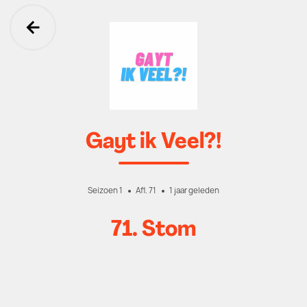
Ga terug
Gayt ik Veel?!
Seizoen 1
Afl. 71
1 jaar geleden
71. Stom