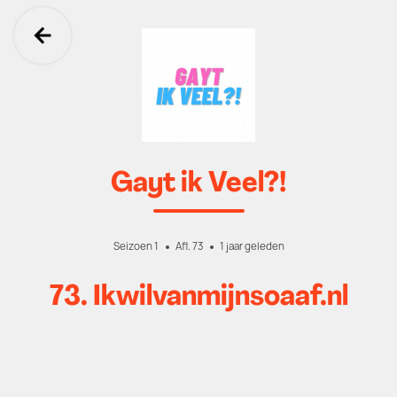
Ga terug
Gayt ik Veel?!
Seizoen 1
Afl. 73
1 jaar geleden
73. Ikwilvanmijnsoaaf.nl