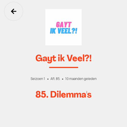
Ga terug
Gayt ik Veel?!
Seizoen 1
Afl. 85
10 maanden geleden
85. Dilemma's