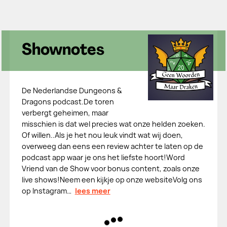
Shownotes
De Nederlandse Dungeons &
Dragons podcast.De toren
verbergt geheimen, maar
misschien is dat wel precies wat onze helden zoeken.
Of willen..Als je het nou leuk vindt wat wij doen,
overweeg dan eens een review achter te laten op de
podcast app waar je ons het liefste hoort!Word
⁠⁠⁠⁠⁠⁠⁠⁠⁠⁠⁠⁠⁠⁠⁠⁠Vriend van de Show⁠⁠⁠⁠⁠⁠⁠⁠⁠⁠⁠⁠⁠⁠⁠⁠ voor bonus content, zoals onze
live shows!Neem een kijkje op onze ⁠⁠⁠⁠⁠⁠⁠⁠⁠⁠⁠⁠⁠⁠⁠⁠⁠⁠⁠⁠⁠⁠⁠⁠⁠⁠⁠⁠⁠⁠⁠website⁠⁠⁠⁠⁠⁠⁠⁠⁠⁠⁠⁠⁠⁠⁠⁠⁠⁠⁠⁠⁠⁠⁠⁠⁠⁠⁠⁠⁠⁠⁠⁠Volg ons
op ⁠⁠⁠⁠⁠⁠⁠⁠⁠⁠⁠⁠⁠⁠⁠⁠⁠⁠⁠⁠⁠⁠⁠⁠⁠⁠⁠⁠⁠⁠⁠⁠⁠⁠⁠⁠⁠⁠⁠Instagram⁠⁠⁠⁠⁠⁠⁠⁠⁠⁠⁠⁠⁠⁠⁠⁠⁠⁠⁠⁠⁠⁠⁠⁠⁠⁠⁠⁠⁠⁠⁠⁠…
lees meer