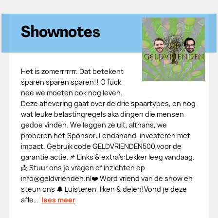
Shownotes
Het is zomerrrrrrr. Dat betekent
sparen sparen sparen!! O fuck
nee we moeten ook nog leven.
Deze aflevering gaat over de drie spaartypes, en nog
wat leuke belastingregels aka dingen die mensen
gedoe vinden. We leggen ze uit, althans, we
proberen het.Sponsor: ⁠⁠Lendahand, investeren met
impact. Gebruik code GELDVRIENDEN500 voor de
garantie actie.⁠⁠📌 Links & extra’s:Lekker leeg vandaag.
📩 Stuur ons je vragen of inzichten op
⁠⁠⁠⁠⁠info@geldvrienden.nl⁠⁠⁠⁠⁠❤️ ⁠⁠⁠⁠⁠Word vriend van de show en
steun ons ⁠⁠⁠⁠⁠🔔 Luisteren, liken & delen!Vond je deze
afle…
lees meer