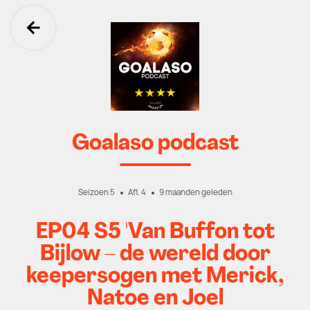
Ga terug
Goalaso podcast
Seizoen 5
Afl. 4
9 maanden geleden
EP04 S5 'Van Buffon tot
Bijlow – de wereld door
keepersogen met Merick,
Natoe en Joel