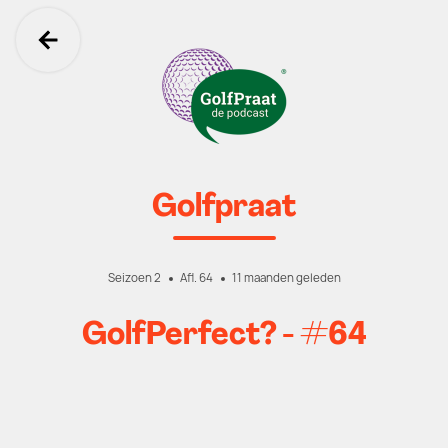
Ga terug
Golfpraat
Seizoen 2
Afl. 64
11 maanden geleden
GolfPerfect? - #64