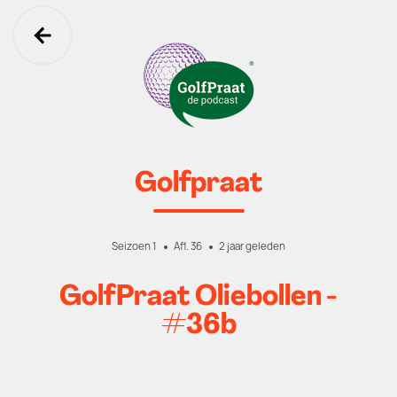
Ga terug
Golfpraat
Seizoen 1
Afl. 36
2 jaar geleden
GolfPraat Oliebollen -
#36b