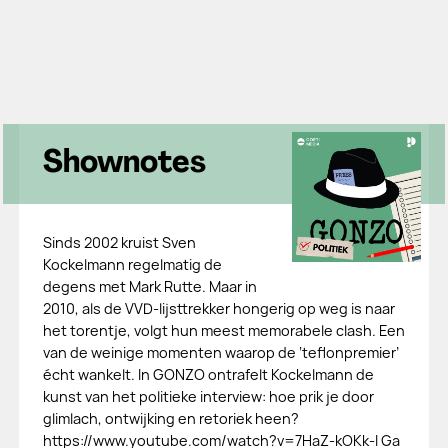
Shownotes
Sinds 2002 kruist Sven
Kockelmann regelmatig de
degens met Mark Rutte. Maar in
2010, als de VVD-lijsttrekker hongerig op weg is naar
het torentje, volgt hun meest memorabele clash. Een
van de weinige momenten waarop de ‘teflonpremier’
écht wankelt. In GONZO ontrafelt Kockelmann de
kunst van het politieke interview: hoe prik je door
glimlach, ontwijking en retoriek heen?
https://www.youtube.com/watch?v=7HaZ-kOKk-I Ga