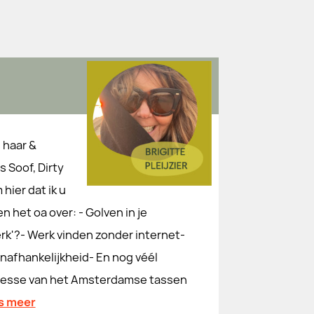
s haar &
 Soof, Dirty
hier dat ik u
n het oa over: - Golven in je
erk'?- Werk vinden zonder internet-
nafhankelijkheid- En nog véél
naresse van het Amsterdamse tassen
s meer