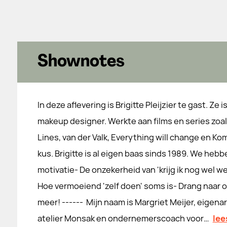
Shownotes
In deze aflevering is Brigitte Pleijzier te gast. Ze i
makeup designer. Werkte aan films en series zoals
Lines, van der Valk, Everything will change en Kom 
kus. Brigitte is al eigen baas sinds 1989. We hebbe
motivatie- De onzekerheid van 'krijg ik nog wel w
Hoe vermoeiend 'zelf doen' soms is- Drang naar o
meer! ------ Mijn naam is Margriet Meijer, eige
atelier Monsak en ondernemerscoach voor…
lee