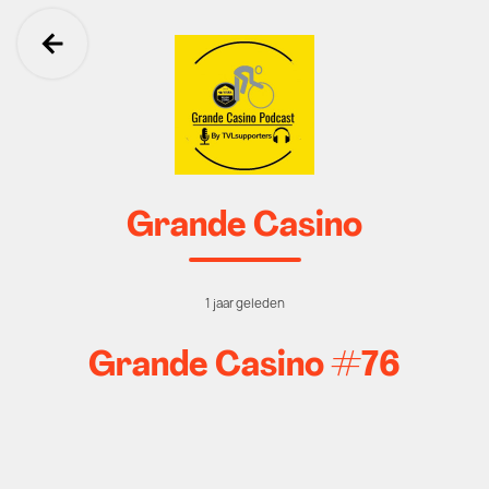
Ga terug
Grande Casino
1 jaar geleden
Grande Casino #76