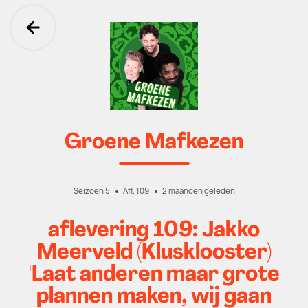
Ga terug
Groene Mafkezen
Seizoen 5
Afl. 109
2 maanden geleden
aflevering 109: Jakko
Meerveld (Klusklooster)
'Laat anderen maar grote
plannen maken, wij gaan