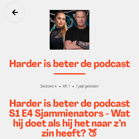
Ga terug
Harder is beter de podcast
Seizoen 4
Afl. 1
1 jaar geleden
Harder is beter de podcast
S1 E4 Sjammienators - Wat
hij doet als hij het naar z’n
zin heeft? 🍑