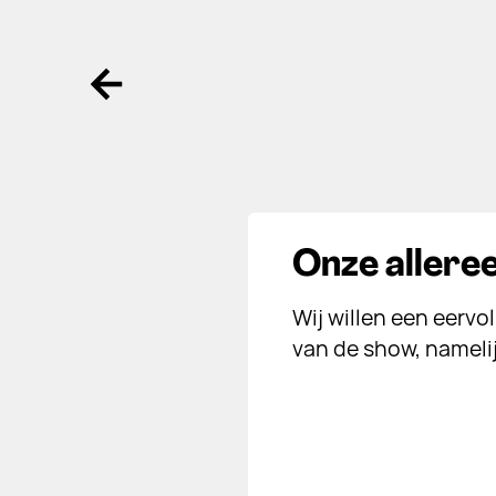
Ga terug
Onze allere
Wij willen een eervo
van de show, nameli