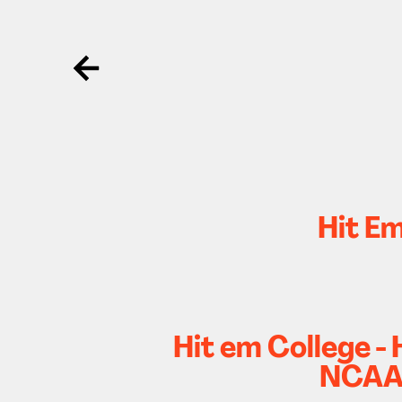
Ga terug
Hit E
Hit em College -
NCAA 