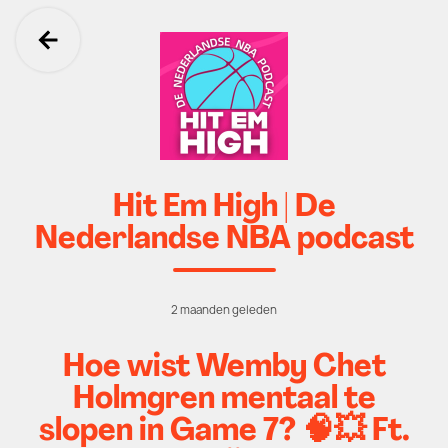
Ga terug
Hit Em High | De
Nederlandse NBA podcast
2 maanden geleden
Hoe wist Wemby Chet
Holmgren mentaal te
slopen in Game 7? 🧠💥 Ft.