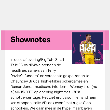
Shownotes
In deze aflevering!Big Talk, Small
Talk: FBI vs NBAWe brengen de
headlines samen: van Terry
Rozier’s “unders” en verdachte gokpatronen tot
Chauncey Billups’ high-stakes pokergames en
Damon Jones’ medische info-leaks. Wemby is er (nu
al)40/15/0 TO op opening night met ~70%
schotpercentage. Het ziet eruit alsof niemand hem
kan stoppen, zelfs AD leek even “met rugzak” op
schoolreis. We gaan mee in de hype, maar blijven