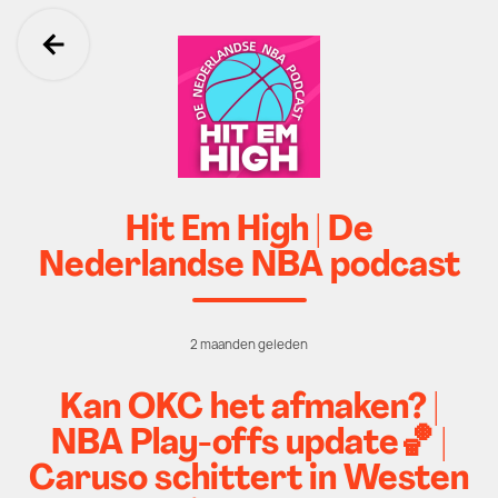
Ga terug
Hit Em High | De
Nederlandse NBA podcast
2 maanden geleden
Kan OKC het afmaken? |
NBA Play-offs update🏀 |
Caruso schittert in Westen