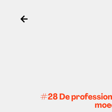
Ga terug
#28 De professiona
moed