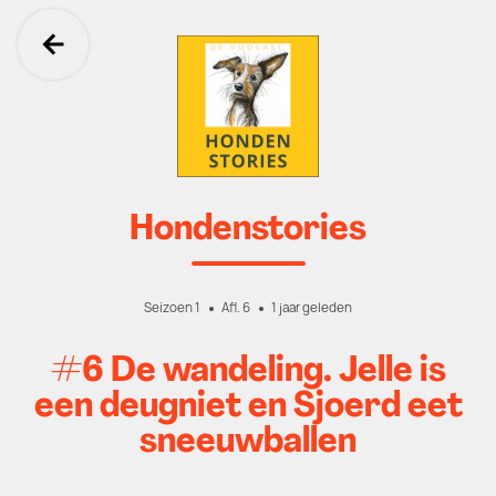
Ga terug
Hondenstories
Seizoen 1
Afl. 6
1 jaar geleden
#6 De wandeling. Jelle is
een deugniet en Sjoerd eet
sneeuwballen