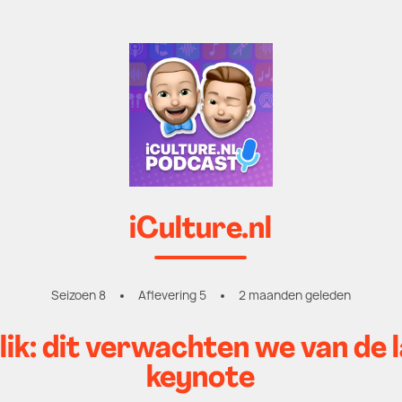
iCulture.nl
Seizoen 8
Aflevering 5
2 maanden geleden
k: dit verwachten we van de l
keynote