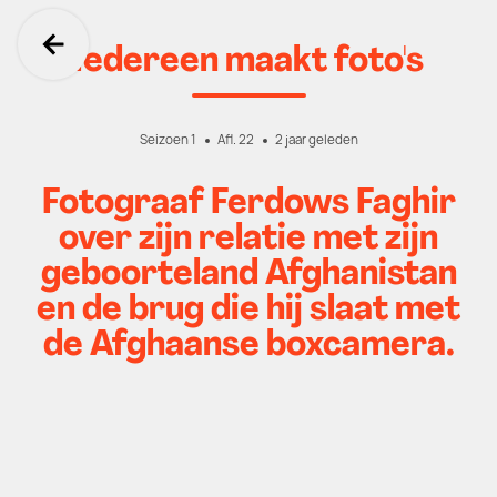
Iedereen maakt foto's
Ga terug
Seizoen 1
Afl. 22
2 jaar geleden
Fotograaf Ferdows Faghir
over zijn relatie met zijn
geboorteland Afghanistan
en de brug die hij slaat met
de Afghaanse boxcamera.