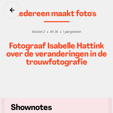
Iedereen maakt foto's
Ga terug
Seizoen 2
Afl. 36
1 jaar geleden
Fotograaf Isabelle Hattink
over de veranderingen in de
trouwfotografie
Shownotes