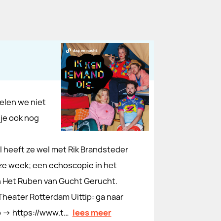
elen we niet
sje ook nog
l heeft ze wel met Rik Brandsteder
ze week; een echoscopie in het
 en Het Ruben van Gucht Gerucht.
heater Rotterdam Uittip: ga naar
 -> https://www.t…
lees meer