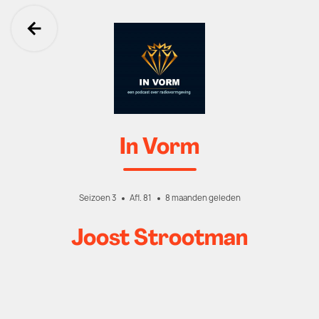
Ga terug
In Vorm
Seizoen 3
Afl. 81
8 maanden geleden
Joost Strootman