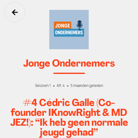
Ga terug
Jonge Ondernemers
Seizoen 1
Afl. 4
5 maanden geleden
#4 Cédric Galle (Co-
founder IKnowRight & MD
JEZ!): “Ik heb geen normale
jeugd gehad”