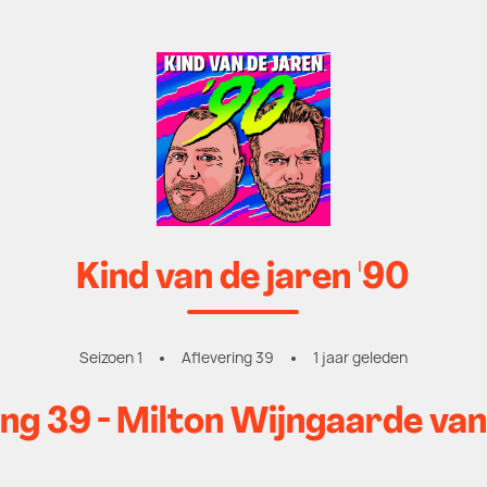
Kind van de jaren '90
Seizoen 1
Aflevering 39
1 jaar geleden
ing 39 - Milton Wijngaarde va