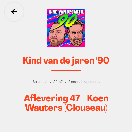
Ga terug
Kind van de jaren '90
Seizoen 1
Afl. 47
8 maanden geleden
Aflevering 47 - Koen
Wauters (Clouseau)