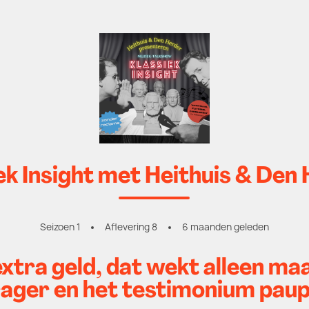
ek Insight met Heithuis & Den
Seizoen 1
Aflevering 8
6 maanden geleden
xtra geld, dat wekt alleen maa
ager en het testimonium paup